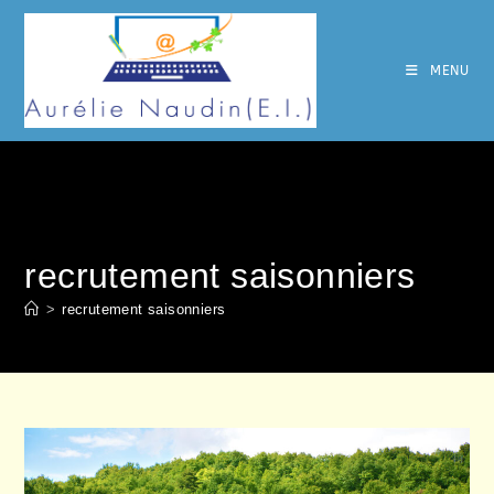
Skip
to
content
MENU
recrutement saisonniers
>
recrutement saisonniers