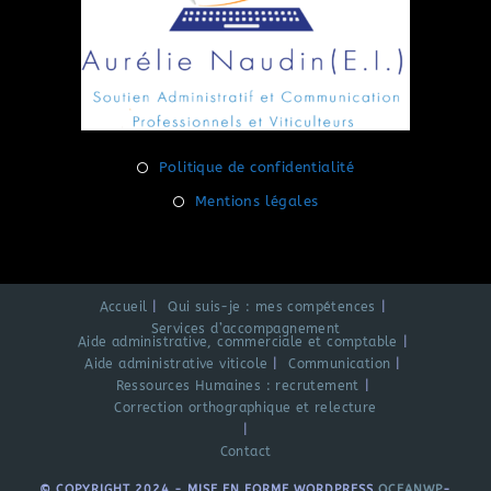
S’ouvre
Politique de confidentialité
dans
S’ouvre
Mentions légales
un
dans
nouvel
un
onglet
nouvel
Accueil
Qui suis-je : mes compétences
onglet
Services d’accompagnement
Aide administrative, commerciale et comptable
Aide administrative viticole
Communication
Ressources Humaines : recrutement
Correction orthographique et relecture
Contact
© COPYRIGHT 2024 - MISE EN FORME WORDPRESS
OCEANWP
-