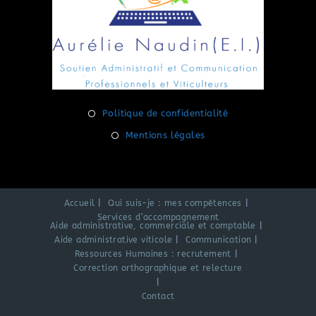
S’ouvre
Politique de confidentialité
dans
S’ouvre
Mentions légales
un
dans
nouvel
un
onglet
nouvel
Accueil
Qui suis-je : mes compétences
onglet
Services d’accompagnement
Aide administrative, commerciale et comptable
Aide administrative viticole
Communication
Ressources Humaines : recrutement
Correction orthographique et relecture
Contact