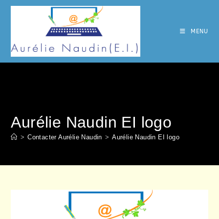
Skip
to
content
MENU
Aurélie Naudin EI logo
>
Contacter Aurélie Naudin
>
Aurélie Naudin EI logo