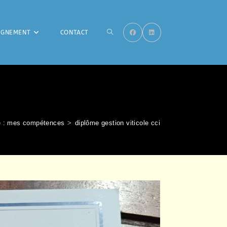
TOGGLE
AGNEMENT
CONTACT
WEBSITE
je : mes compétences
>
diplôme gestion viticole cci
SEARCH