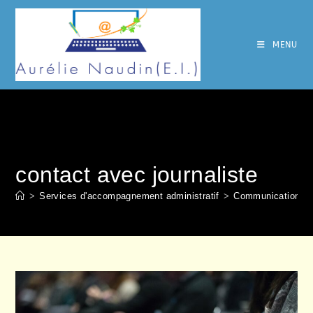
Skip
to
content
MENU
contact avec journaliste
>
Services d'accompagnement administratif
>
Communication
>