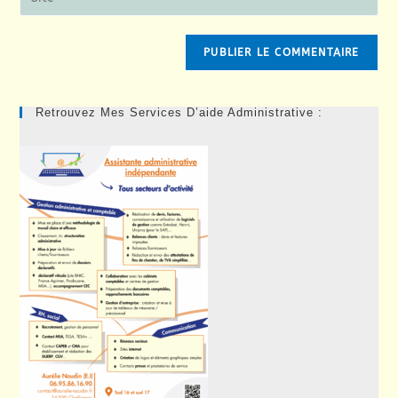
address
l’URL
comment
to
de
comment
votre
site
(facultatif)
Retrouvez Mes Services D’aide Administrative :