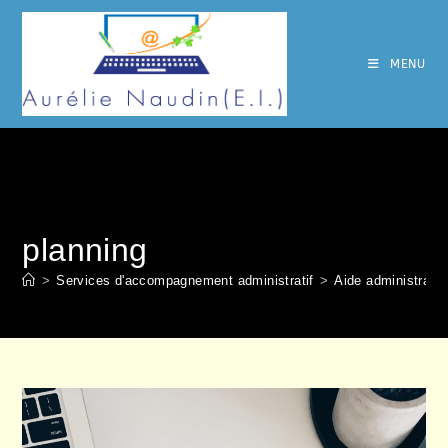
Skip
to
content
MENU
planning
>
Services d'accompagnement administratif
>
Aide administrative